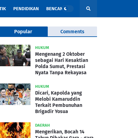
TIK
PENDIDIKAN
BENCANA
Popular
Comments
HUKUM
Mengenang 2 Oktober
sebagai Hari Kesaktian
Polda Sumut, Prestasi
Nyata Tanpa Rekayasa
HUKUM
Dicari, Kapolda yang
Melobi Kamaruddin
Terkait Pembunuhan
Brigadir Yosua
DAERAH
Mengerikan, Bocah 14
Tahun Dibakar Gara - gara