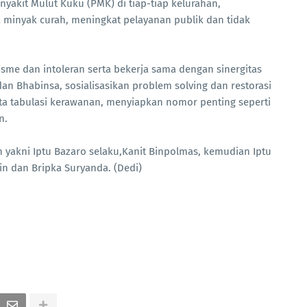
yakit Mulut Kuku (PMK) di tiap-tiap kelurahan,
minyak curah, meningkat pelayanan publik dan tidak
e dan intoleran serta bekerja sama dengan sinergitas
n Bhabinsa, sosialisasikan problem solving dan restorasi
ta tabulasi kerawanan, menyiapkan nomor penting seperti
in.
yakni Iptu Bazaro selaku,Kanit Binpolmas, kemudian Iptu
min dan Bripka Suryanda. (Dedi)