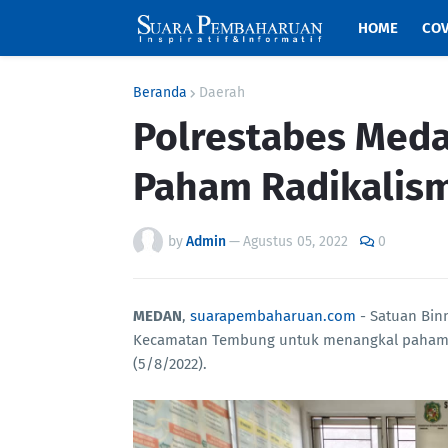
HOME
COV
Beranda
Daerah
Polrestabes Meda
Paham Radikalis
by
Admin
—
Agustus 05, 2022
0
MEDAN
,
suarapembaharuan.com
- Satuan Bin
Kecamatan Tembung untuk menangkal paham r
(5/8/2022).