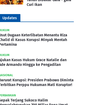
Curi Ikan
Updates
HUKUM
Usut Dugaan Keterlibatan Menantu Riza
Chalid di Kasus Korupsi Minyak Mentah
Pertamina
HUKUM
Ajukan Kasus Hukum Grace Natalie dan
Ade Armando Hingga ke Pengadilan
NASIONAL
Darurat Korupsi: Presiden Prabowo Diminta
Terbitkan Perppu Hukuman Mati Koruptor!
PERBANKAN
Sepak Terjang Sukoco Halim
Menyalahgunakan 700 Miliar Dana Umat