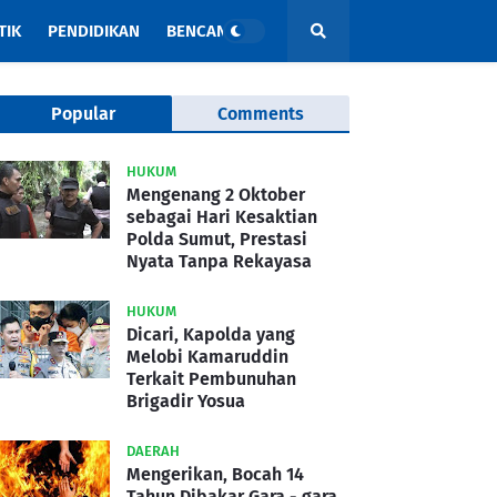
TIK
PENDIDIKAN
BENCANA
Popular
Comments
HUKUM
Mengenang 2 Oktober
sebagai Hari Kesaktian
Polda Sumut, Prestasi
Nyata Tanpa Rekayasa
HUKUM
Dicari, Kapolda yang
Melobi Kamaruddin
Terkait Pembunuhan
Brigadir Yosua
DAERAH
Mengerikan, Bocah 14
Tahun Dibakar Gara - gara