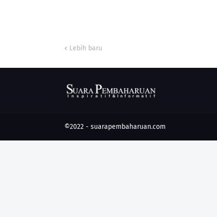
Lebih baru
©2022 -
suarapembaharuan.com