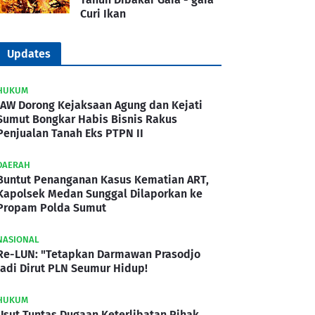
Curi Ikan
Updates
HUKUM
IAW Dorong Kejaksaan Agung dan Kejati
Sumut Bongkar Habis Bisnis Rakus
Penjualan Tanah Eks PTPN II
DAERAH
Buntut Penanganan Kasus Kematian ART,
Kapolsek Medan Sunggal Dilaporkan ke
Propam Polda Sumut
NASIONAL
Re-LUN: "Tetapkan Darmawan Prasodjo
Jadi Dirut PLN Seumur Hidup!
HUKUM
Usut Tuntas Dugaan Keterlibatan Pihak