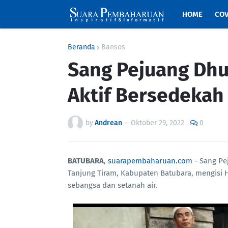
HOME
COV
Beranda
Bansos
Sang Pejuang Dhu
Aktif Bersedekah
by
Andrean
—
Oktober 29, 2022
0
BATUBARA
,
suarapembaharuan.com
- Sang Pe
Tanjung Tiram, Kabupaten Batubara, mengisi
sebangsa dan setanah air.