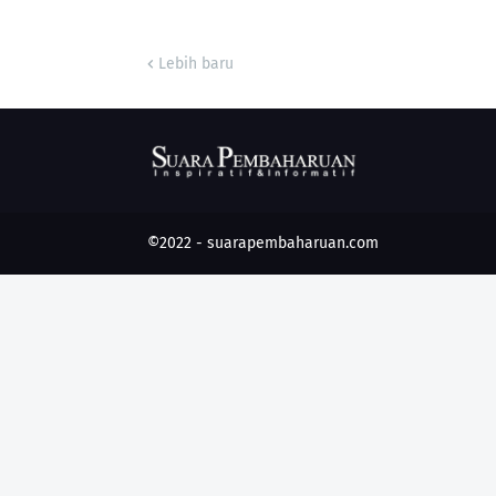
Lebih baru
©2022 -
suarapembaharuan.com