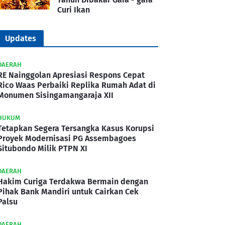
Curi Ikan
Updates
DAERAH
RE Nainggolan Apresiasi Respons Cepat
Rico Waas Perbaiki Replika Rumah Adat di
Monumen Sisingamangaraja XII
HUKUM
Tetapkan Segera Tersangka Kasus Korupsi
Proyek Modernisasi PG Assembagoes
Situbondo Milik PTPN XI
DAERAH
Hakim Curiga Terdakwa Bermain dengan
Pihak Bank Mandiri untuk Cairkan Cek
Palsu
DAERAH