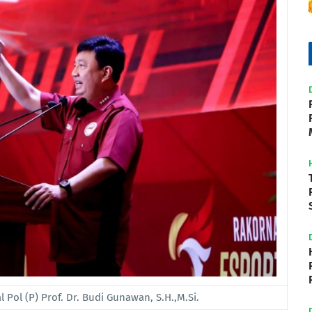
 Pol (P) Prof. Dr. Budi Gunawan, S.H.,M.Si.