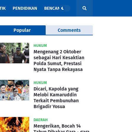
TIK
PENDIDIKAN
BENCANA
Popular
Comments
HUKUM
Mengenang 2 Oktober
sebagai Hari Kesaktian
Polda Sumut, Prestasi
Nyata Tanpa Rekayasa
HUKUM
Dicari, Kapolda yang
Melobi Kamaruddin
Terkait Pembunuhan
Brigadir Yosua
DAERAH
Mengerikan, Bocah 14
Tahun Dibakar Gara - gara