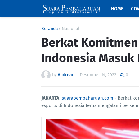
HOME
COV
Beranda
Nasional
Berkat Komitmen 
Indonesia Masuk 
by
Andrean
—
Desember 14, 2022
0
JAKARTA
,
suarapembaharuan.com
- Berkat ko
esports di Indonesia terus mengalami perke