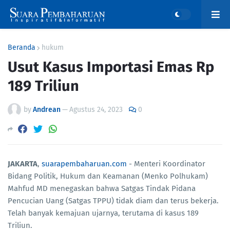
Beranda
hukum
Usut Kasus Importasi Emas Rp
189 Triliun
by
Andrean
—
Agustus 24, 2023
0
JAKARTA
,
suarapembaharuan.com
- Menteri Koordinator
Bidang Politik, Hukum dan Keamanan (Menko Polhukam)
Mahfud MD menegaskan bahwa Satgas Tindak Pidana
Pencucian Uang (Satgas TPPU) tidak diam dan terus bekerja.
Telah banyak kemajuan ujarnya, terutama di kasus 189
Triliun.