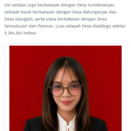
sisi selatan juga berbatasan dengan Desa Sumberanyar,
sebelah barat berbatasan dengan Desa Balunganyar dan
Desa Gejugjati, serta utara berbatasan dengan Desa
Semedusari dan Pasinan. Luas wilayah Desa Alastlogo sekitar
5.394.041 hektar.